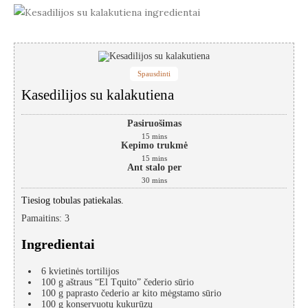
Spausdinti
Kasedilijos su kalakutiena
Pasiruošimas
15
mins
Kepimo trukmė
15
mins
Ant stalo per
30
mins
Tiesiog tobulas patiekalas.
Pamaitins
:
3
Ingredientai
6
kvietinės tortilijos
100
g
aštraus “El Tquito” čederio sūrio
100
g
paprasto čederio ar kito mėgstamo sūrio
100
g
konservuotų kukurūzų