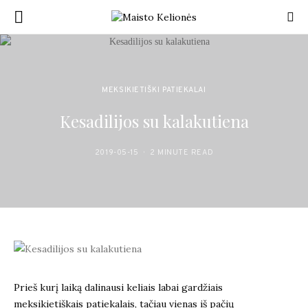
MEKSIKIETIŠKI PATIEKALAI
Kesadilijos su kalakutiena
2019-05-15
2 MINUTE READ
Prieš kurį laiką dalinausi keliais labai gardžiais
meksikietiškais patiekalais, tačiau vienas iš pačių