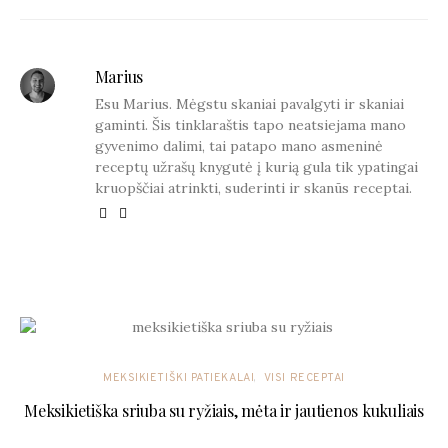
Marius
Esu Marius. Mėgstu skaniai pavalgyti ir skaniai
gaminti. Šis tinklaraštis tapo neatsiejama mano
gyvenimo dalimi, tai patapo mano asmeninė
receptų užrašų knygutė į kurią gula tik ypatingai
kruopščiai atrinkti, suderinti ir skanūs receptai.
YOU MAY ALSO LIKE
MEKSIKIETIŠKI PATIEKALAI
VISI RECEPTAI
Meksikietiška sriuba su ryžiais, mėta ir jautienos kukuliais