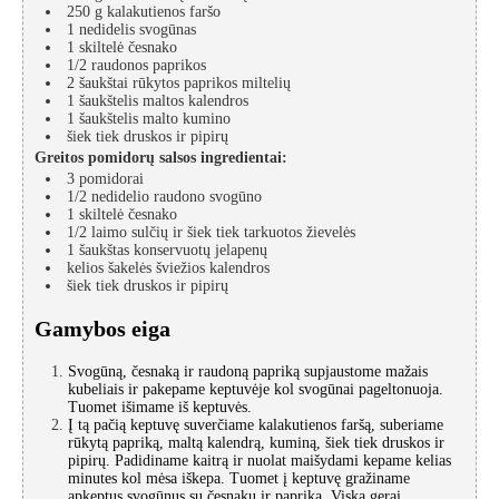
250
g
kalakutienos faršo
1
nedidelis
svogūnas
1
skiltelė
česnako
1/2
raudonos paprikos
2
šaukštai
rūkytos paprikos miltelių
1
šaukštelis
maltos kalendros
1
šaukštelis
malto kumino
šiek tiek
druskos ir pipirų
Greitos pomidorų salsos ingredientai:
3
pomidorai
1/2
nedidelio raudono svogūno
1
skiltelė
česnako
1/2
laimo sulčių ir šiek tiek tarkuotos žievelės
1
šaukštas
konservuotų jelapenų
kelios šakelės
šviežios kalendros
šiek tiek
druskos ir pipirų
Gamybos eiga
Svogūną, česnaką ir raudoną papriką supjaustome mažais
kubeliais ir pakepame keptuvėje kol svogūnai pageltonuoja.
Tuomet išimame iš keptuvės.
Į tą pačią keptuvę suverčiame kalakutienos faršą, suberiame
rūkytą papriką, maltą kalendrą, kuminą, šiek tiek druskos ir
pipirų. Padidiname kaitrą ir nuolat maišydami kepame kelias
minutes kol mėsa iškepa. Tuomet į keptuvę gražiname
apkeptus svogūnus su česnaku ir paprika. Viską gerai