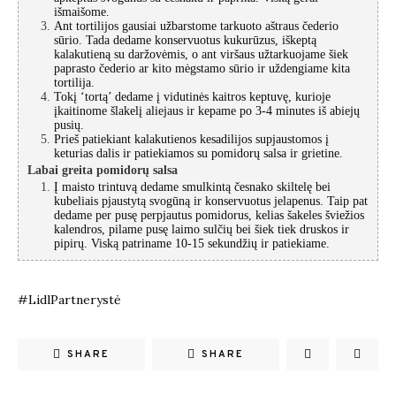
išmaišome.
Ant tortilijos gausiai užbarstome tarkuoto aštraus čederio
sūrio. Tada dedame konservuotus kukurūzus, iškeptą
kalakutieną su daržovėmis, o ant viršaus užtarkuojame šiek
paprasto čederio ar kito mėgstamo sūrio ir uždengiame kita
tortilija.
Tokį ‘tortą’ dedame į vidutinės kaitros keptuvę, kurioje
įkaitinome šlakelį aliejaus ir kepame po 3-4 minutes iš abiejų
pusių.
Prieš patiekiant kalakutienos kesadilijos supjaustomos į
keturias dalis ir patiekiamos su pomidorų salsa ir grietine.
Labai greita pomidorų salsa
Į maisto trintuvą dedame smulkintą česnako skiltelę bei
kubeliais pjaustytą svogūną ir konservuotus jelapenus. Taip pat
dedame per pusę perpjautus pomidorus, kelias šakeles šviežios
kalendros, pilame pusę laimo sulčių bei šiek tiek druskos ir
pipirų. Viską patriname 10-15 sekundžių ir patiekiame.
#LidlPartnerystė
SHARE
SHARE