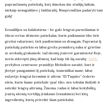
paprasčiausių patiekalų, kurį išmokau dar studijų laikais,
niekaip nenuguldavo į tinklaraštį. Nusprendžiau padaryti tam
galą!
Kesadilijos su kalakutiena – be galo lengvai paruošiamas ir
tikrai vertas dėmesio patiekalas, kuris puikiausiai tiks tiek
greitai vakarienei, tiek pasibuvimui su draugais. Paprastai šį
patiekalą patiekiu su labai greita pomidorų salsa ir grietine
ar avokadų gvakamole, tad skonių įvairovė garantuota! Beje,
noriu atkreipti jūsų dėmesį, kad kaip tik šią savaitę
“LIDL”
prekybos centruose prasidėjo Meksikos savaitė, kuri ir
įkvėpė pasigaminti šį patiekalą. Asmeniškai mane, labai
sužavėjo lengvai kreminis ir aštrus “El Taquito” čederio
sūris, kuris šiame patiekale ypač tiko, nes tobulai išsilydė ir
suteikė lengvą aštrumą. Žinoma, radau ir labai kokybiškų,
įvairių skonių tortilijų (rinkausi česnakines) bei kitų
ingredientų, kurių prireikė šiam patiekalui.