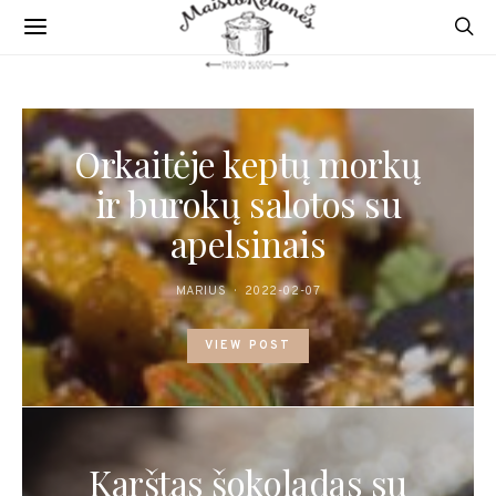
Orkaitėje keptų morkų
ir burokų salotos su
apelsinais
MARIUS
2022-02-07
VIEW POST
Karštas šokoladas su