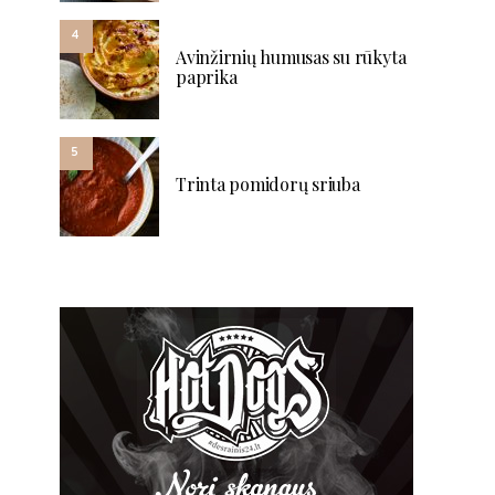
4
Avinžirnių humusas su rūkyta
paprika
5
Trinta pomidorų sriuba