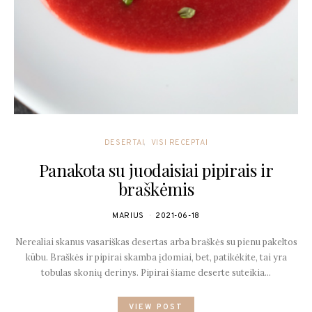
DESERTAI
VISI RECEPTAI
Panakota su juodaisiai pipirais ir
braškėmis
MARIUS
2021-06-18
Nerealiai skanus vasariškas desertas arba braškės su pienu pakeltos
kūbu. Braškės ir pipirai skamba įdomiai, bet, patikėkite, tai yra
tobulas skonių derinys. Pipirai šiame deserte suteikia…
VIEW POST