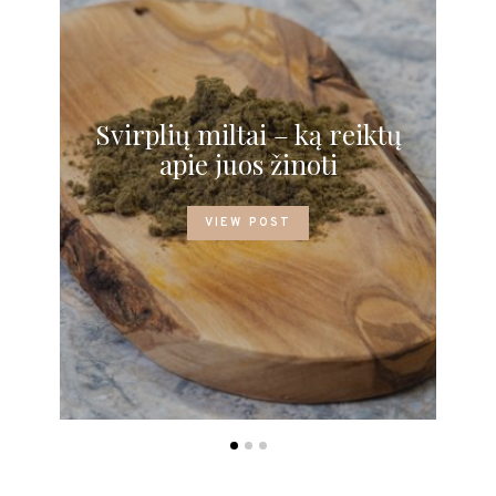
Svirplių miltai – ką reiktų
Žu
apie juos žinoti
VIEW POST