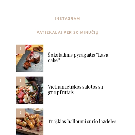
INSTAGRAM
PATIEKALAI PER 20 MINUČIŲ
1
Šokoladinis pyragaitis “Lava
cake”
2
Vietnamietiškos salotos su
greipfrutais
3
Traškios halloumi sūrio lazdelės