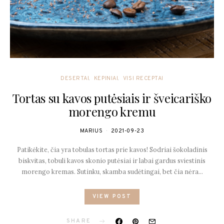
DESERTAI
KEPINIAI
VISI RECEPTAI
Tortas su kavos putėsiais ir šveicariško
morengo kremu
MARIUS
2021-09-23
Patikėkite, čia yra tobulas tortas prie kavos! Sodriai šokoladinis
biskvitas, tobuli kavos skonio putėsiai ir labai gardus sviestinis
morengo kremas. Sutinku, skamba sudėtingai, bet čia nėra…
VIEW POST
SHARE