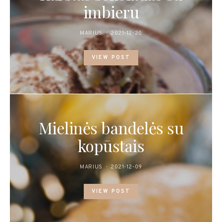
imbieru
MARIUS
2021-12-20
VIEW POST
Mielinės bandelės su
kopūstais
MARIUS
2021-12-09
VIEW POST