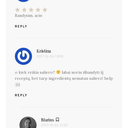
Bandysim. aciu
REPLY
Kristina
parašė:
2017-10-26 13:08
o kiek reikia saliero?
labai noriu išbandyti šį
receptą, bet tarp ingredientų nematau saliero! help
:)))
REPLY
Marius
parašė:
2017-10-26 17:23