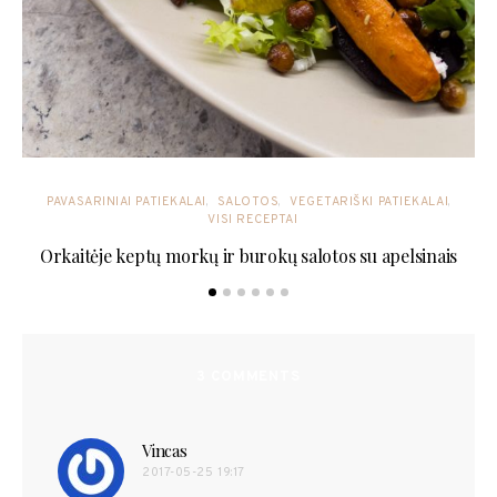
PAVASARINIAI PATIEKALAI
SALOTOS
VEGETARIŠKI PATIEKALAI
VISI RECEPTAI
Orkaitėje keptų morkų ir burokų salotos su apelsinais
3 COMMENTS
Vincas
parašė:
2017-05-25 19:17