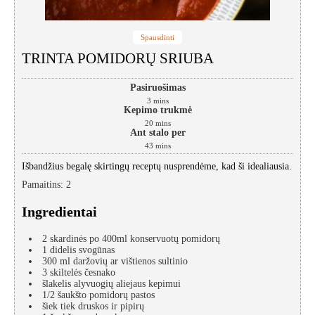
Spausdinti
TRINTA POMIDORŲ SRIUBA
Pasiruošimas
3
mins
Kepimo trukmė
20
mins
Ant stalo per
43
mins
Išbandžius begalę skirtingų receptų nusprendėme, kad ši idealiausia.
Pamaitins
:
2
Ingredientai
2
skardinės po 400ml
konservuotų pomidorų
1
didelis
svogūnas
300
ml
daržovių ar vištienos sultinio
3
skiltelės
česnako
šlakelis alyvuogių aliejaus kepimui
1/2
šaukšto
pomidorų pastos
šiek tiek
druskos ir pipirų