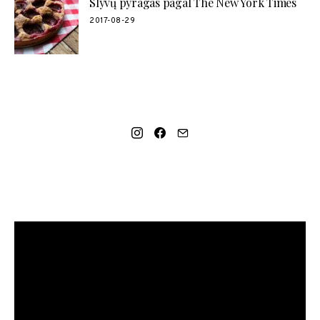
Slyvų pyragas pagal The New York Times
2017-08-29
SOCIAL LINKS
MANO NAUJAUSIAS VIDEO RECEPTAS – NAMINIAI LEDAI
TIK IŠ 4 INGREDIENTŲ!!!
Video
grotuvas