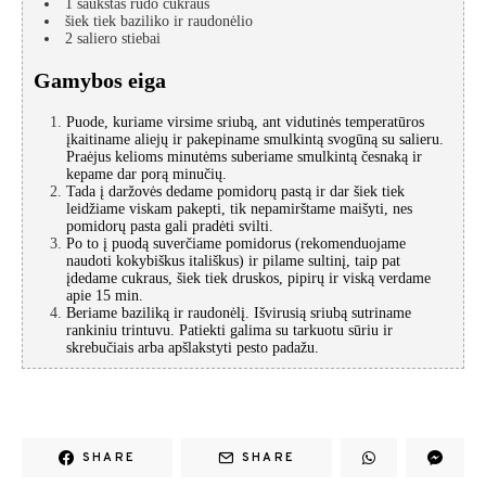
1
šaukštas
rudo cukraus
šiek tiek
baziliko ir raudonėlio
2
saliero stiebai
Gamybos eiga
Puode, kuriame virsime sriubą, ant vidutinės temperatūros
įkaitiname aliejų ir pakepiname smulkintą svogūną su salieru.
Praėjus kelioms minutėms suberiame smulkintą česnaką ir
kepame dar porą minučių.
Tada į daržovės dedame pomidorų pastą ir dar šiek tiek
leidžiame viskam pakepti, tik nepamirštame maišyti, nes
pomidorų pasta gali pradėti svilti.
Po to į puodą suverčiame pomidorus (rekomenduojame
naudoti kokybiškus itališkus) ir pilame sultinį, taip pat
įdedame cukraus, šiek tiek druskos, pipirų ir viską verdame
apie 15 min.
Beriame baziliką ir raudonėlį. Išvirusią sriubą sutriname
rankiniu trintuvu. Patiekti galima su tarkuotu sūriu ir
skrebučiais arba apšlakstyti pesto padažu.
SHARE
SHARE