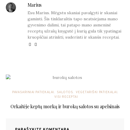
Marius
Esu Marius. Mėgstu skaniai pavalgyti ir skaniai
gaminti. Šis tinklaraštis tapo neatsiejama mano
gyvenimo dalimi, tai patapo mano asmeninė
receptų užrašų knygutė į kurią gula tik ypatingai
kruopščiai atrinkti, suderinti ir skanūs receptai.
YOU MAY ALSO LIKE
PAVASARINIAI PATIEKALAI
SALOTOS
VEGETARIŠKI PATIEKALAI
VISI RECEPTAI
Orkaitėje keptų morkų ir burokų salotos su apelsinais
PARAŠYKITE KOMENTARĄ