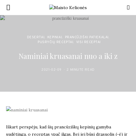
DESERTAI
KEPINIAI
PRANCŪZIŠKI PATIEKALAI
PUSRYČIŲ RECEPTAI
VISI RECEPTAI
Naminiai kruasanai nuo a iki z
2021-02-09
2 MINUTE READ
Iškart perspėju, kad šių prancūziškų kepinių gamyba
sudėtinga, o receptas ypač ilgas. Bei jei būsi drąsuolis (-ė) ir