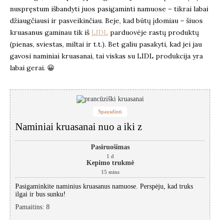
nuspręstum išbandyti juos pasigaminti namuose – tikrai labai
džiaugčiausi ir pasveikinčiau. Beje, kad būtų įdomiau – šiuos
kruasanus gaminau tik iš
LIDL
parduovėje rastų produktų
(pienas, sviestas, miltai ir t.t.). Bet galiu pasakyti, kad jei jau
gavosi naminiai kruasanai, tai viskas su LIDL produkcija yra
labai gerai. 😀
Spausdinti
Naminiai kruasanai nuo a iki z
Pasiruošimas
1
d
Kepimo trukmė
15
mins
Pasigaminkite naminius kruasanus namuose. Perspėju, kad truks
ilgai ir bus sunku!
Pamaitins
:
8