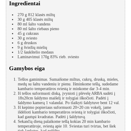
Ingredientai
270
g
812 klasės miltų
30
g
405 klasės miltų
80
ml
šalto vandens
80
ml
šalto riebaus pieno
45
g
cukraus
30
g
sviesto
6
g
druskos
9
g
šviežių mielių
1/2
šaukštelio medaus
Laminavimui 170g 83% rieb. sviesto
Gamybos eiga
Tešlos gaminimas. Sumaišome miltus, cukrų, druską, mieles,
medų su šaltu vandeniu ir pienu. Išminkome tešlą, sudedame
kambario temperatūros sviestą ir minkome dar 3-4 min.
Iš tešlos suformuoti diską, įvynioti į plėvelę ARBA sudėti į
18x20cm šaldymo maišelį ir tolygiai iškočioti. Padėti į
šaldymo kamerą 1 valandai. Po tlaikyti šaldytuve bent 12 val.
Iš kepimo popieriaus suformuoti 20×20 cm vokelį, jame
išdėlioti kambario temperatūros sviestą ir tolygiai iškočioti,
kad gautųsi kvadratas. Padėti į šaldytuvą.
Sekančią dieną palaikome tešlą kokias 20 min kambario
temperatūroje, sviestą apie 10. Sviestas turi tvirtas, bet šiek
tiek lankstus, kad nelūžtų.