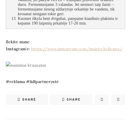
duris. Fermentuojame 3 valandas. Jei nesinori taip žaisti –
fermentuojame tiesiog uždarytoje orkaitėje be vandens, tik
krosanai nesigaus tokie geri.
Kuomet iškyla bent dvigubai, patepame kiaušinio plakiniu ir
kepame 190 laipsnių prkaitėje 17-20 min.
Sekite mane
Instagram’e:
https://www.instagram.com/maisto.keliones/
#reklama #lidlpartnerystė
SHARE
SHARE