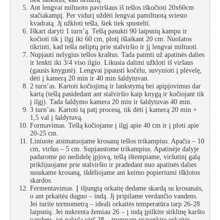
Ant lengvai miltuoto paviršiaus iš tešlos iškočioti 20x60cm
stačiakampį. Per vidurį uždėti lengvai pamiltuotą sviesto
kvadratą. Jį užkloti tešla, šiek tiek spustelti.
Iškart daryti 1 turn’ą. Tešlą pasukti 90 laipsnių kampu ir
kočioti tik į ilgį iki 60 cm, plotį išlaikant 20 cm. Nuolatos
tikrinti, kad tešla neliptų prie stalviršio ir jį lengvai miltuoti.
Nupjauti nelygius tešlos kraštus. Tada paimti už apatinės dalies
ir lenkti iki 3/4 viso ilgio. Likusia dalimi užkloti iš viršaus
(gausis knygutė). Lengvai įspausti kočėlu, suvynioti į plėvelę,
dėti į kamerą 20 min ir 40 min šaldytuvan.
2 turn’as. Kartoti kočiojimą ir lankstymą bei apipjovimus dar
kartą (tešlą pasidedant ant stalviršio kaip knygą ir kočiojant tik
į ilgį). Tada šaldymo kamera 20 min ir šaldytuvas 40 min.
3 turn’as. Kartoti tą patį procesą, tik dėti į kamerą 20 min +
1,5 val į šaldytuvą.
Formavimas. Tešlą kočiojame į ilgį apie 40 cm ir į ploti apie
20-25 cm.
Liniuote atsimatuojame krosanų tešlos trikampius. Apačia – 10
cm, viršus – 5 cm. Supjaustome trikampius. Apatinėje dalyje
padarome po nedidelę įpjovą, tešlą ištempiame, viršutinį galą
priklijuojame prie stalviršio ir pradedant nuo apatinės dalies
susukame krosaną, išdėliojame ant keimo popieriumi išklotos
skardos.
Fermentavimas. Į išjungtą orkaitę dedame skardą su krosanais,
o ant prkaitėa dugno – indą. Jį pripilame verdančio vandens.
Jei turite termometrą – ideali orkaitės temperatūra tarp 26-28
laipsnių. Jei nukrenta žemiau 26 – į indą įpilkite stiklinę karšto
vandens, jei pakyla virš 28 – trumpam praverkite orkaitės