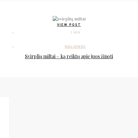
VIEW POST
3 MIN
NAUJIENOS
Svirplių miltai – ką reiktų apie juos žinoti