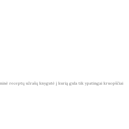
ninė receptų užrašų knygutė į kurią gula tik ypatingai kruopščiai