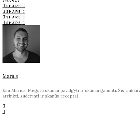
SHARES
SHARE
0
SHARE
0
SHARE
0
SHARE
0
Marius
Esu Marius. Mėgstu skaniai pavalgyti ir skaniai gaminti. Šis tinkl
atrinkti, suderinti ir skanūs receptai.
YOU MAY ALSO LIKE