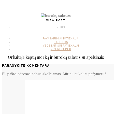
VIEW POST
2 MIN
PAVASARINIAI PATIEKALAI
SALOTOS
VEGETARIŠKI PATIEKALAI
VISI RECEPTAI
Orkaitėje keptų morkų ir burokų salotos su apelsinais
PARAŠYKITE KOMENTARĄ
El. pašto adresas nebus skelbiamas.
Būtini laukeliai pažymėti
*