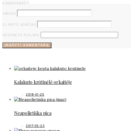
KOMENTARAS
*
VARDAS
EL. PAŠTO ADRESAS
INTERNETO PUSLAPIS
POPULIARŪS RECEPTAI
Kalakuto krūtinėlė orkaitėje
2018-01-25
Neapolietiška pica
2017-05-23