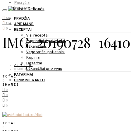
Pusryčiai
Į spintelę
6K
PRADŽIA
12K
APIE MANE
0
RECEPTAI
IMG_20190728_16410
Visi receptai
Pagrindiniai patiekalai
Užkandžiai
Vegetariški patiekalai
Kepiniai
Desertai
2019-08-01
Užkandžiai prie vyno
0 MINUTE READ
PATARIMAI
TOTAL
DIRBKIME KARTU
0
SHARES
0
0
0
0
TOTAL
0