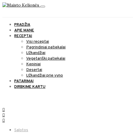
PRADŽIA
APIE MANE
RECEPTAI
Visi receptai
Pagrindiniai patiekalai
Užkandžiai
Vegetariški patiekalai
Kepiniai
Desertai
Užkandžiai prie vyno
PATARIMAI
DIRBKIME KARTU
SOCIAL LINKS
Salotos