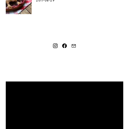
2017-08-29
SOCIAL LINKS
MANO NAUJAUSIAS VIDEO RECEPTAS – NAMINIAI LEDAI
TIK IŠ 4 INGREDIENTŲ!!!
Video
grotuvas