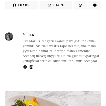
SHARE
SHARE
Marius
Esu Marius. Mėgstu skaniai pavalgyti ir skaniai
gaminti. Šis tinklaraštis tapo neatsiejama mano
gyvenimo dalimi, tai patapo mano asmeninė
receptų užrašų knygutė į kurią gula tik ypatingai
kruopščiai atrinkti, suderinti ir skanūs receptai.
YOU MAY ALSO LIKE