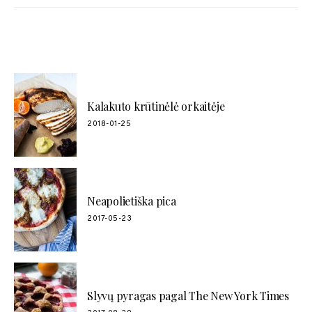
POPULIARŪS RECEPTAI
Kalakuto krūtinėlė orkaitėje
2018-01-25
Neapolietiška pica
2017-05-23
Slyvų pyragas pagal The New York Times