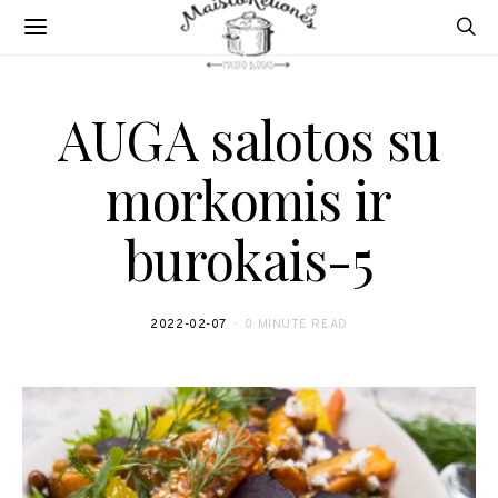
AUGA salotos su
morkomis ir
burokais-5
2022-02-07
0 MINUTE READ