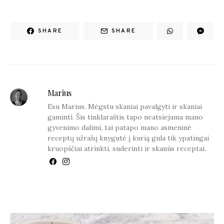
SHARE
SHARE
Marius
Esu Marius. Mėgstu skaniai pavalgyti ir skaniai
gaminti. Šis tinklaraštis tapo neatsiejama mano
gyvenimo dalimi, tai patapo mano asmeninė
receptų užrašų knygutė į kurią gula tik ypatingai
kruopščiai atrinkti, suderinti ir skanūs receptai.
YOU MAY ALSO LIKE