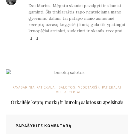
Esu Marius. Mėgstu skaniai pavalgyti ir skaniai
gaminti. Šis tinklaraštis tapo neatsiejama mano
gyvenimo dalimi, tai patapo mano asmeninė
receptų užrašų knygutė į kurią gula tik ypatingai
kruopščiai atrinkti, suderinti ir skanūs receptai.
YOU MAY ALSO LIKE
PAVASARINIAI PATIEKALAI
SALOTOS
VEGETARIŠKI PATIEKALAI
VISI RECEPTAI
Orkaitėje keptų morkų ir burokų salotos su apelsinais
PARAŠYKITE KOMENTARĄ