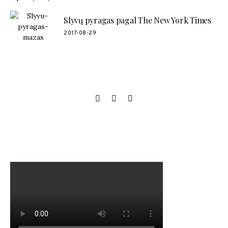
Slyvų pyragas pagal The New York Times
2017-08-29
SOCIAL LINKS
MANO NAUJAUSIAS VIDEO RECEPTAS – NAMINIAI LEDAI
TIK IŠ 4 INGREDIENTŲ!!!