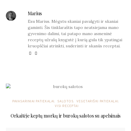
Marius
Esu Marius. Mėgstu skaniai pavalgyti ir skaniai
gaminti. Šis tinklaraštis tapo neatsiejama mano
gyvenimo dalimi, tai patapo mano asmeninė
receptų užrašų knygutė į kurią gula tik ypatingai
kruopščiai atrinkti, suderinti ir skanūs receptai.
YOU MAY ALSO LIKE
PAVASARINIAI PATIEKALAI
SALOTOS
VEGETARIŠKI PATIEKALAI
VISI RECEPTAI
Orkaitėje keptų morkų ir burokų salotos su apelsinais