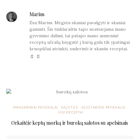
Marius
Esu Marius. Mėgstu skaniai pavalgyti ir skaniai
gaminti. Šis tinklaraštis tapo neatsiejama mano
gyvenimo dalimi, tai patapo mano asmeninė
receptų užrašų knygutė į kurią gula tik ypatingai
kruopščiai atrinkti, suderinti ir skanūs receptai.
YOU MAY ALSO LIKE
PAVASARINIAI PATIEKALAI
SALOTOS
VEGETARIŠKI PATIEKALAI
VISI RECEPTAI
Orkaitėje keptų morkų ir burokų salotos su apelsinais