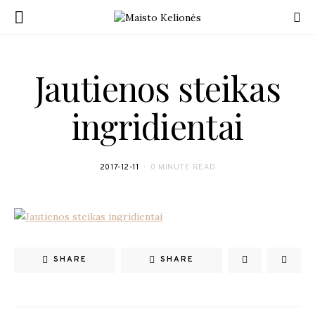
Jautienos steikas
ingridientai
2017-12-11
0 MINUTE READ
SHARE
SHARE