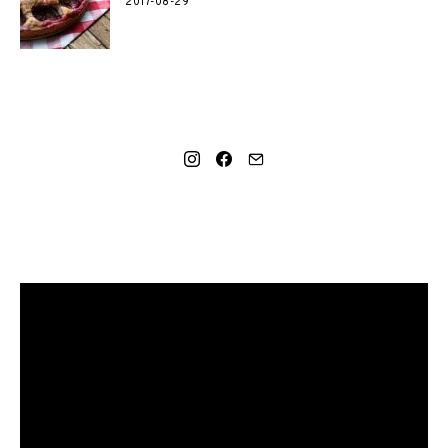
2017-08-29
SOCIAL LINKS
MANO NAUJAUSIAS VIDEO RECEPTAS – NAMINIAI LEDAI
TIK IŠ 4 INGREDIENTŲ!!!
Video
grotuvas