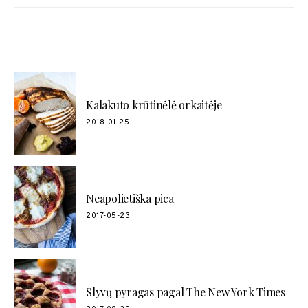
POPULIARŪS RECEPTAI
Kalakuto krūtinėlė orkaitėje
2018-01-25
Neapolietiška pica
2017-05-23
Slyvų pyragas pagal The New York Times