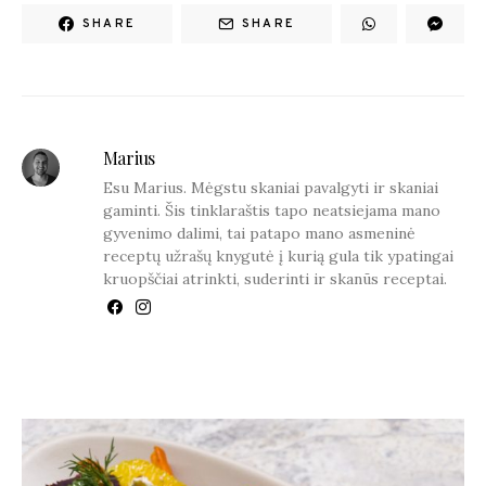
SHARE
SHARE
Marius
Esu Marius. Mėgstu skaniai pavalgyti ir skaniai
gaminti. Šis tinklaraštis tapo neatsiejama mano
gyvenimo dalimi, tai patapo mano asmeninė
receptų užrašų knygutė į kurią gula tik ypatingai
kruopščiai atrinkti, suderinti ir skanūs receptai.
YOU MAY ALSO LIKE