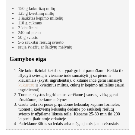
150
g
kukurūzų miltų
125
g
kvietinių miltų
1
šaukštas
kepimo miltelių
110
g
cukraus
2
kiaušiniai
240
ml
pieno
50
g
sviesto
5-6
šaukštai
riešutų sviesto
sauja
šviežių ar šaldytų mėlynių
Gamybos eiga
Šie kukurūziniai keksiukai ypač greitai paruošiami. Reikia tik
išlydyti sviestą ir viename inde sumaišyti jį su pienu ir
kiaušiniais (skysti ingridientai), o kitame inde gerai išmaišyti
kukurūzų
ir kvietinius miltus, cukrų ir kepimo miltelius (sausi
ingridientai).
Tuomet skystus ingridientus verčiame į sausus, viską gerai
išmaišome, beriame mėlynes.
Gauta tešla iki pusės pripildome keksiukų kepimo formeles,
tuomet į kiekvieną keksiuką dedame po šaukštelį riešutų
sviesto ir užpilame likusia tešla. Kepame 25-30 min iki 200
laipsnių įkaitintoje orkaitėje.
Patiekiame šiltus su ledais arba mėgaujamės jau atvėsusiais.