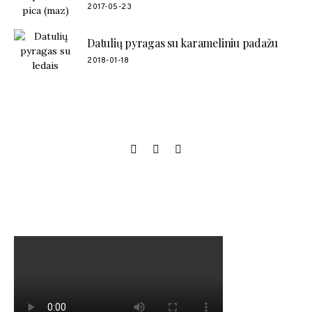
2017-05-23
Datulių pyragas su karameliniu padažu
2018-01-18
SOCIAL LINKS
MANO NAUJAUSIAS VIDEO RECEPTAS – NAMINIAI LEDAI
TIK IŠ 4 INGREDIENTŲ!!!