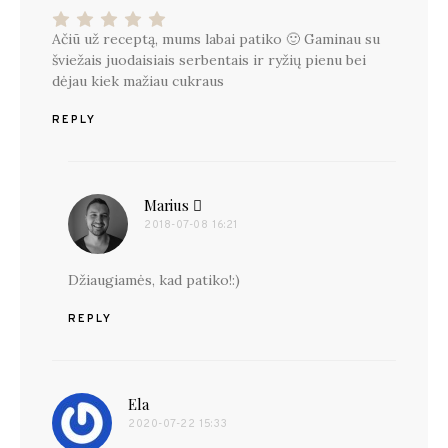
Ačiū už receptą, mums labai patiko 🙂 Gaminau su
šviežais juodaisiais serbentais ir ryžių pienu bei
dėjau kiek mažiau cukraus
REPLY
Marius
parašė:
2018-07-08 16:21
Džiaugiamės, kad patiko!:)
REPLY
Ela
parašė:
2020-07-22 15:33