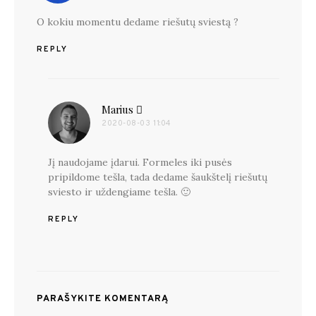
O kokiu momentu dedame riešutų sviestą ?
REPLY
Marius
parašė:
2020-08-03 11:04
Jį naudojame įdarui. Formeles iki pusės
pripildome tešla, tada dedame šaukštelį riešutų
sviesto ir uždengiame tešla. 🙂
REPLY
PARAŠYKITE KOMENTARĄ