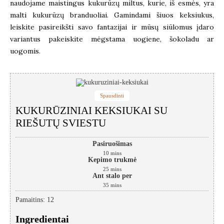
naudojame maistingus kukurūzų miltus, kurie, iš esmės, yra
malti kukurūzų branduoliai. Gamindami šiuos keksiukus,
leiskite pasireikšti savo fantazijai ir mūsų siūlomus įdaro
variantus pakeiskite mėgstama uogiene, šokoladu ar
uogomis.
Spausdinti
KUKURŪZINIAI KEKSIUKAI SU
RIEŠUTŲ SVIESTU
Pasiruošimas
10
mins
Kepimo trukmė
25
mins
Ant stalo per
35
mins
Pamaitins
:
12
Ingredientai