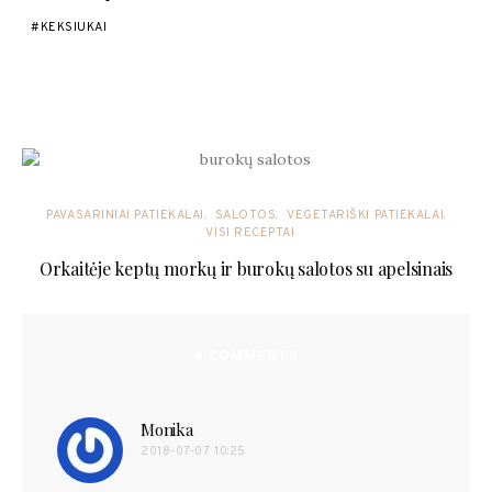
KEKSIUKAI
YOU MAY ALSO LIKE
PAVASARINIAI PATIEKALAI
SALOTOS
VEGETARIŠKI PATIEKALAI
VISI RECEPTAI
Orkaitėje keptų morkų ir burokų salotos su apelsinais
4 COMMENTS
Monika
parašė:
2018-07-07 10:25