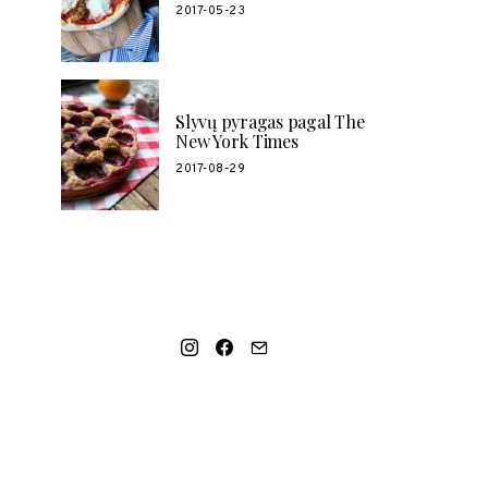
2017-05-23
Slyvų pyragas pagal The
New York Times
2017-08-29
SOCIAL LINKS
MANO NAUJAUSIAS VIDEO RECEPTAS –
NAMINIAI LEDAI TIK IŠ 4 INGREDIENTŲ!!!