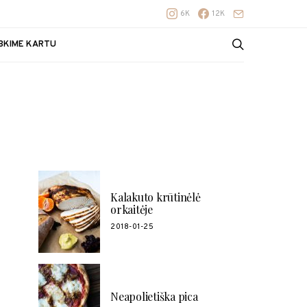
6K
12K
BKIME KARTU
POPULIARŪS RECEPTAI
Kalakuto krūtinėlė
orkaitėje
2018-01-25
Neapolietiška pica