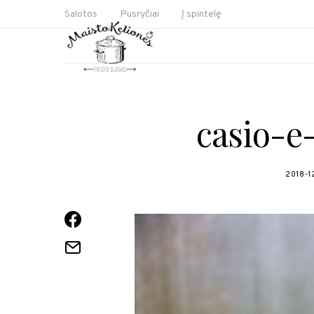
Salotos
Pusryčiai
Į spintelę
casio-e
2018-1