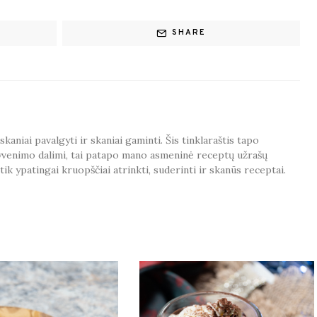
SHARE
aniai pavalgyti ir skaniai gaminti. Šis tinklaraštis tapo
venimo dalimi, tai patapo mano asmeninė receptų užrašų
tik ypatingai kruopščiai atrinkti, suderinti ir skanūs receptai.
 MAY ALSO LIKE