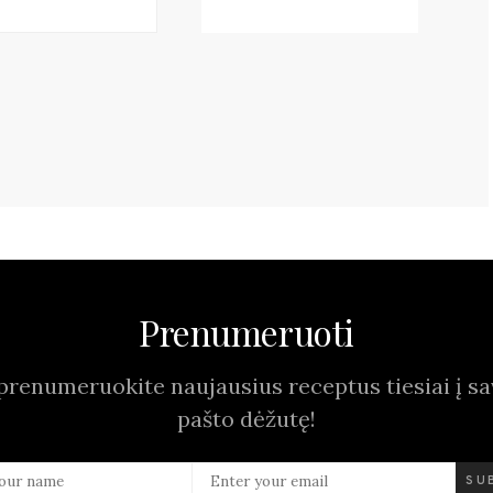
Prenumeruoti
prenumeruokite naujausius receptus tiesiai į sav
pašto dėžutę!
SU