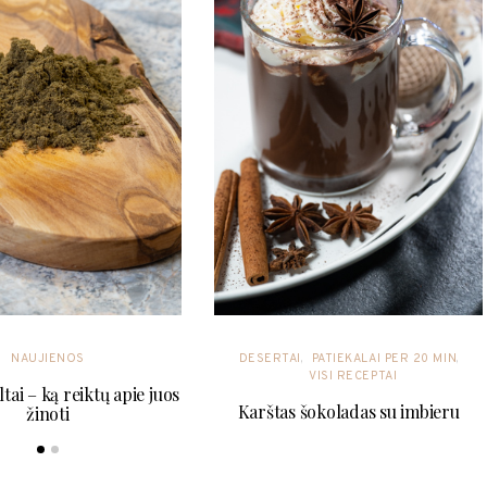
NAUJIENOS
DESERTAI
PATIEKALAI PER 20 MIN
VISI RECEPTAI
ltai – ką reiktų apie juos
Karštas šokoladas su imbieru
žinoti