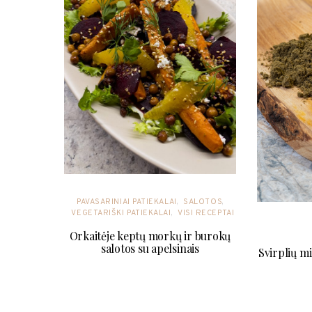
PAVASARINIAI PATIEKALAI
SALOTOS
VEGETARIŠKI PATIEKALAI
VISI RECEPTAI
Orkaitėje keptų morkų ir burokų
salotos su apelsinais
Svirplių mi