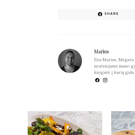
SHARE
Marius
Esu Marius. Mėgstu sk
neatsiejama mano gy
knygutė į kurią gula 
YOU