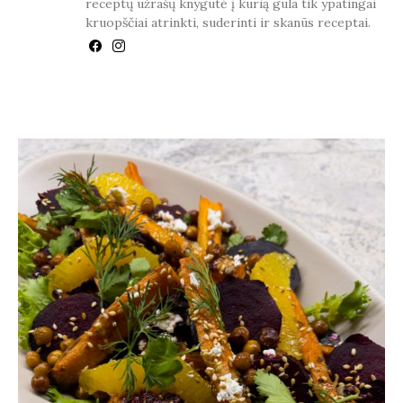
receptų užrašų knygutė į kurią gula tik ypatingai
kruopščiai atrinkti, suderinti ir skanūs receptai.
YOU MAY ALSO LIKE