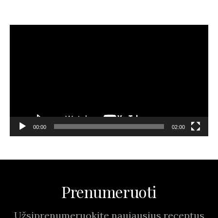
TIK IŠ 4 INGREDIENTŲ!!!
Video
grotuvas
00:00
02:00
Prenumeruoti
Užsiprenumeruokite naujausius receptus