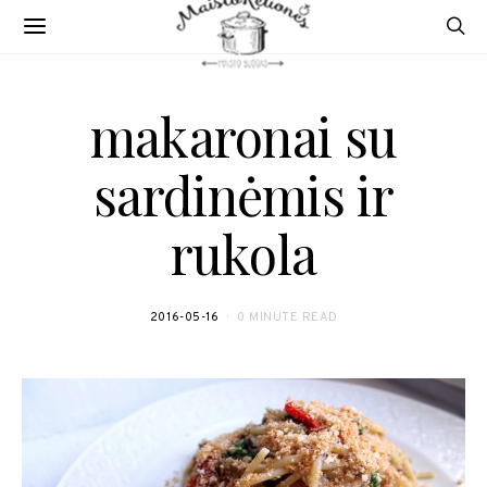
makaronai su
sardinėmis ir
rukola
2016-05-16
0 MINUTE READ