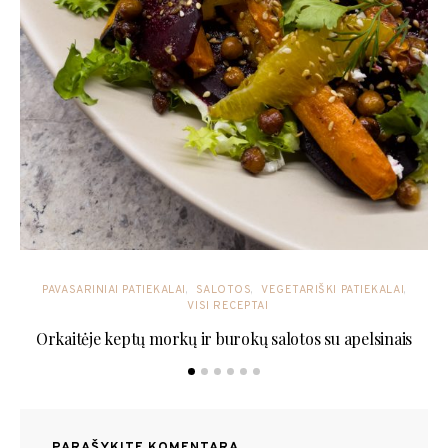
PAVASARINIAI PATIEKALAI
SALOTOS
VEGETARIŠKI PATIEKALAI
VISI RECEPTAI
Orkaitėje keptų morkų ir burokų salotos su apelsinais
PARAŠYKITE KOMENTARĄ