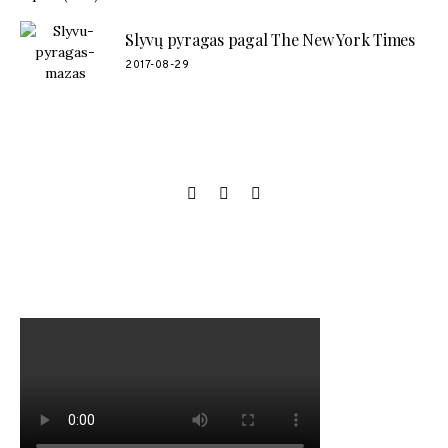
Slyvų pyragas pagal The New York Times
2017-08-29
SOCIAL LINKS
MANO NAUJAUSIAS VIDEO RECEPTAS – NAMINIAI LEDAI
TIK IŠ 4 INGREDIENTŲ!!!