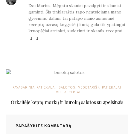
Esu Marius. Mėgstu skaniai pavalgyti ir skaniai
gaminti. Šis tinklaraštis tapo neatsiejama mano
gyvenimo dalimi, tai patapo mano asmeninė
receptų užrašų knygutė į kurią gula tik ypatingai
kruopščiai atrinkti, suderinti ir skanūs receptai.
YOU MAY ALSO LIKE
PAVASARINIAI PATIEKALAI
SALOTOS
VEGETARIŠKI PATIEKALAI
VISI RECEPTAI
Orkaitėje keptų morkų ir burokų salotos su apelsinais
PARAŠYKITE KOMENTARĄ