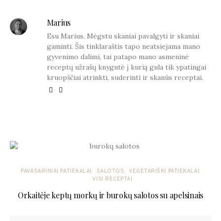
Marius
Esu Marius. Mėgstu skaniai pavalgyti ir skaniai
gaminti. Šis tinklaraštis tapo neatsiejama mano
gyvenimo dalimi, tai patapo mano asmeninė
receptų užrašų knygutė į kurią gula tik ypatingai
kruopščiai atrinkti, suderinti ir skanūs receptai.
YOU MAY ALSO LIKE
PAVASARINIAI PATIEKALAI
SALOTOS
VEGETARIŠKI PATIEKALAI
VISI RECEPTAI
Orkaitėje keptų morkų ir burokų salotos su apelsinais