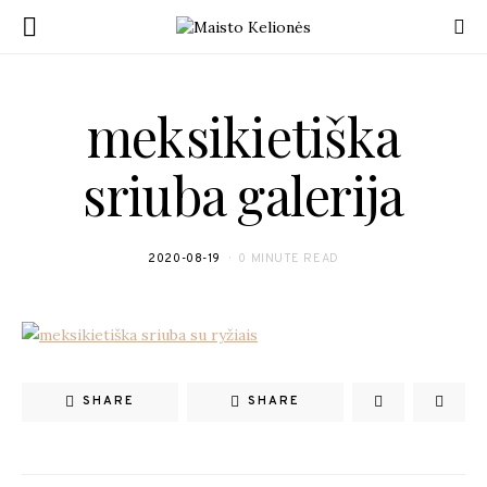
meksikietiška
sriuba galerija
2020-08-19
0 MINUTE READ
SHARE
SHARE