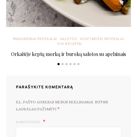
PAVASARINIAI PATIEKALAI
SALOTOS
VEGETARIŠKI PATIEKALAI
VISI RECEPTAI
Orkaitėje keptų morkų ir burokų salotos su apelsinais
PARAŠYKITE KOMENTARĄ
EL. PAŠTO ADRESAS NEBUS SKELBIAMAS.
BŪTINI
*
LAUKELIAI PAŽYMĖTI
KOMENTARAS