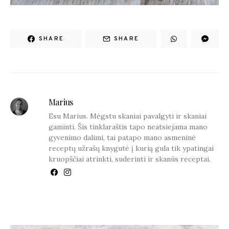
SHARE
SHARE
Marius
Esu Marius. Mėgstu skaniai pavalgyti ir skaniai
gaminti. Šis tinklaraštis tapo neatsiejama mano
gyvenimo dalimi, tai patapo mano asmeninė
receptų užrašų knygutė į kurią gula tik ypatingai
kruopščiai atrinkti, suderinti ir skanūs receptai.
YOU MAY ALSO LIKE