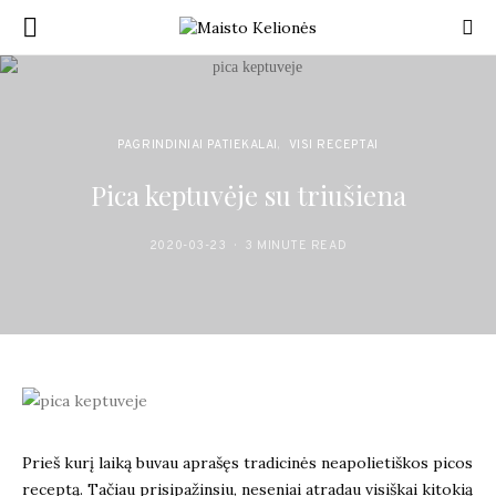
PAGRINDINIAI PATIEKALAI
VISI RECEPTAI
Pica keptuvėje su triušiena
2020-03-23
3 MINUTE READ
Prieš kurį laiką buvau aprašęs tradicinės neapolietiškos picos
receptą. Tačiau prisipažinsiu, neseniai atradau visiškai kitokią