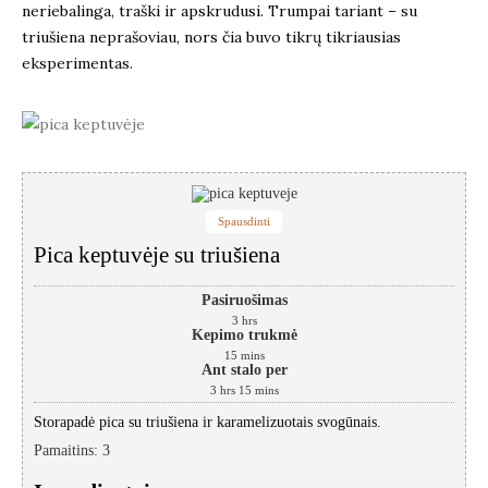
neriebalinga, traški ir apskrudusi. Trumpai tariant – su
triušiena neprašoviau, nors čia buvo tikrų tikriausias
eksperimentas.
Spausdinti
Pica keptuvėje su triušiena
Pasiruošimas
3
hrs
Kepimo trukmė
15
mins
Ant stalo per
3
hrs
15
mins
Storapadė pica su triušiena ir karamelizuotais svogūnais.
Pamaitins
:
3