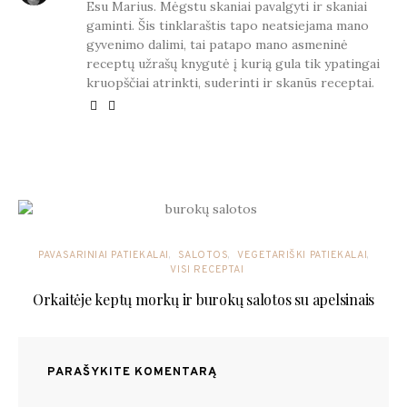
Esu Marius. Mėgstu skaniai pavalgyti ir skaniai
gaminti. Šis tinklaraštis tapo neatsiejama mano
gyvenimo dalimi, tai patapo mano asmeninė
receptų užrašų knygutė į kurią gula tik ypatingai
kruopščiai atrinkti, suderinti ir skanūs receptai.
YOU MAY ALSO LIKE
PAVASARINIAI PATIEKALAI
SALOTOS
VEGETARIŠKI PATIEKALAI
VISI RECEPTAI
Orkaitėje keptų morkų ir burokų salotos su apelsinais
PARAŠYKITE KOMENTARĄ