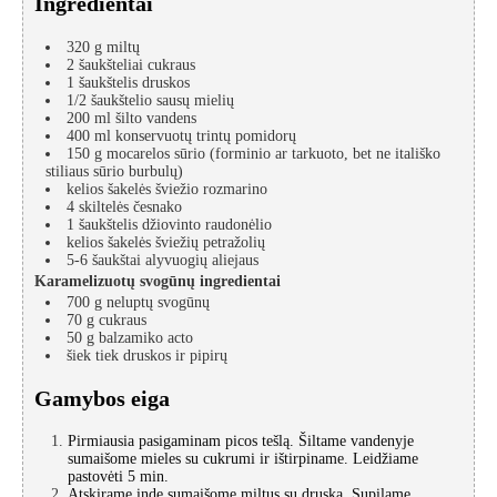
Ingredientai
320
g
miltų
2
šaukšteliai
cukraus
1
šaukštelis
druskos
1/2
šaukštelio
sausų mielių
200
ml
šilto vandens
400
ml
konservuotų trintų pomidorų
150
g
mocarelos sūrio
(forminio ar tarkuoto, bet ne itališko
stiliaus sūrio burbulų)
kelios šakelės
šviežio rozmarino
4
skiltelės
česnako
1
šaukštelis
džiovinto raudonėlio
kelios šakelės
šviežių petražolių
5-6
šaukštai
alyvuogių aliejaus
Karamelizuotų svogūnų ingredientai
700
g
neluptų svogūnų
70
g
cukraus
50
g
balzamiko acto
šiek tiek
druskos ir pipirų
Gamybos eiga
Pirmiausia pasigaminam picos tešlą. Šiltame vandenyje
sumaišome mieles su cukrumi ir ištirpiname. Leidžiame
pastovėti 5 min.
Atskirame inde sumaišome miltus su druska. Supilame