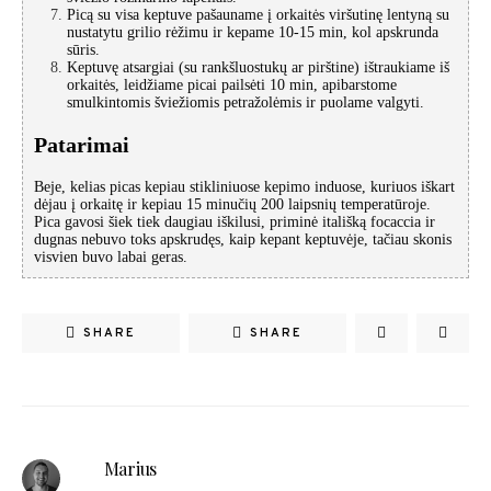
Picą su visa keptuve pašauname į orkaitės viršutinę lentyną su
nustatytu grilio rėžimu ir kepame 10-15 min, kol apskrunda
sūris.
Keptuvę atsargiai (su rankšluostukų ar pirštine) ištraukiame iš
orkaitės, leidžiame picai pailsėti 10 min, apibarstome
smulkintomis šviežiomis petražolėmis ir puolame valgyti.
Patarimai
Beje, kelias picas kepiau stikliniuose kepimo induose, kuriuos iškart
dėjau į orkaitę ir kepiau 15 minučių 200 laipsnių temperatūroje.
Pica gavosi šiek tiek daugiau iškilusi, priminė itališką focaccia ir
dugnas nebuvo toks apskrudęs, kaip kepant keptuvėje, tačiau skonis
visvien buvo labai geras.
SHARE
SHARE
Marius