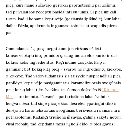
picą, kuri mane sužavėjo gerokai paprastesniu paruošimu,
tad privalau jos receptu pasidalinti su jumis. Ši pica unikali
tuom, kad ji kepama keptuvėje (geriausia špižinėje), kur labai
dailiai iškyla, apskrunda ir gaunasi tobulas storapadis picos
padas.
Gamindamas šią picą mėgstu ant jos viršaus uždėti
konservuotų trintų pomidorų, daug mocarelos sūrio ir dar
kokius kelis ingredientus. Pagrindinė taisyklė, kaip ir
gaminant bet kokią kitą picą – svarbu ne ingredientų kiekybė,
o kokybė. Tad vadovaudamasis šia taisykle nusprendžiau picą
papildyti keptuvėje pasigamintais karamelizuotais svogūnais
prie kurių labai tiko šviežios triušienos dešrelės iš
“Kitchen
Me”
asortimento. Iš esmės, pati triušiena labai švelni ir
lengva mėsa, tad šioje picoje šios dešrelės ypatingai tiko ir
derėjo su karamelizuotais svogūnais bei šviežiu rozmarinu ir
petražolėmis. Kadangi triušiena iš savęs, galima sakyti, neturi
visai riebalų, tad kepdama mėsa jų neišleido, o pica gavosi