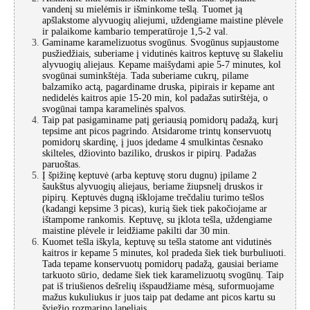
vandenį su mielėmis ir išminkome tešlą. Tuomet ją
apšlakstome alyvuogių aliejumi, uždengiame maistine plėvele
ir palaikome kambario temperatūroje 1,5-2 val.
Gaminame karamelizuotus svogūnus. Svogūnus supjaustome
pusžiedžiais, suberiame į vidutinės kaitros keptuvę su šlakeliu
alyvuogių aliejaus. Kepame maišydami apie 5-7 minutes, kol
svogūnai suminkštėja. Tada suberiame cukrų, pilame
balzamiko actą, pagardiname druska, pipirais ir kepame ant
nedidelės kaitros apie 15-20 min, kol padažas sutirštėja, o
svogūnai tampa karamelinės spalvos.
Taip pat pasigaminame patį geriausią pomidorų padažą, kurį
tepsime ant picos pagrindo. Atsidarome trintų konservuotų
pomidorų skardinę, į juos įdedame 4 smulkintas česnako
skilteles, džiovinto baziliko, druskos ir pipirų. Padažas
paruoštas.
Į špižinę keptuvė (arba keptuvę storu dugnu) įpilame 2
šaukštus alyvuogių aliejaus, beriame žiupsnelį druskos ir
pipirų. Keptuvės dugną išklojame trečdaliu turimo tešlos
(kadangi kepsime 3 picas), kurią šiek tiek pakočiojame ar
ištampome rankomis. Keptuvę, su įklota tešla, uždengiame
maistine plėvele ir leidžiame pakilti dar 30 min.
Kuomet tešla iškyla, keptuvę su tešla statome ant vidutinės
kaitros ir kepame 5 minutes, kol pradeda šiek tiek burbuliuoti.
Tada tepame konservuotų pomidorų padažą, gausiai beriame
tarkuoto sūrio, dedame šiek tiek karamelizuotų svogūnų. Taip
pat iš triušienos dešrelių išspaudžiame mėsą, suformuojame
mažus kukuliukus ir juos taip pat dedame ant picos kartu su
šviežio rozmarino lapeliais.