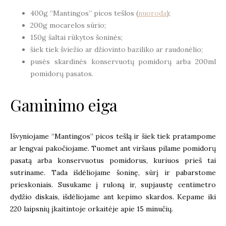
400g “Mantingos” picos tešlos (
nuoroda
);
200g mocarelos sūrio;
150g šaltai rūkytos šoninės;
šiek tiek šviežio ar džiovinto baziliko ar raudonėlio;
pusės skardinės konservuotų pomidorų arba 200ml
pomidorų pasatos.
Gaminimo eiga
Išvyniojame “Mantingos” picos tešlą ir šiek tiek pratampome
ar lengvai pakočiojame. Tuomet ant viršaus pilame pomidorų
pasatą arba konservuotus pomidorus, kuriuos prieš tai
sutriname. Tada išdėliojame šoninę, sūrį ir pabarstome
prieskoniais. Susukame į ruloną ir, supjaustę centimetro
dydžio diskais, išdėliojame ant kepimo skardos. Kepame iki
220 laipsnių įkaitintoje orkaitėje apie 15 minučių.