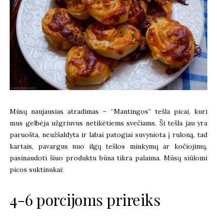
Mūsų naujausias atradimas – “Mantingos” tešla picai, kuri
mus gelbėja užgriuvus netikėtiems svečiams. Ši tešla jau yra
paruošta, neužšaldyta ir labai patogiai suvyniota į ruloną, tad
kartais, pavargus nuo ilgų tešlos minkymų ar kočiojimų,
pasinaudoti šiuo produktu būna tikra palaima. Mūsų siūlomi
picos suktinukai:
4-6 porcijoms prireiks