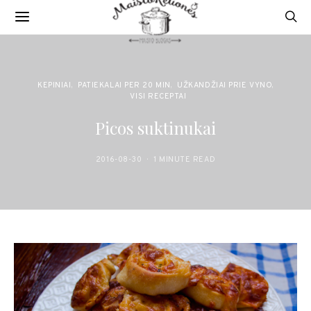
KEPINIAI
PATIEKALAI PER 20 MIN
UŽKANDŽIAI PRIE VYNO
VISI RECEPTAI
Picos suktinukai
2016-08-30
1 MINUTE READ