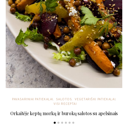
PAVASARINIAI PATIEKALAI
SALOTOS
VEGETARIŠKI PATIEKALAI
VISI RECEPTAI
Orkaitėje keptų morkų ir burokų salotos su apelsinais