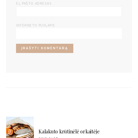
EL. PAŠTO ADRESAS
INTERNETO PUSLAPIS
POPULIARŪS RECEPTAI
Kalakuto krūtinėlė orkaitėje