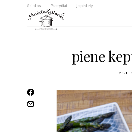
Salotos
Pusryčiai
Į spintelę
piene kep
2021-0