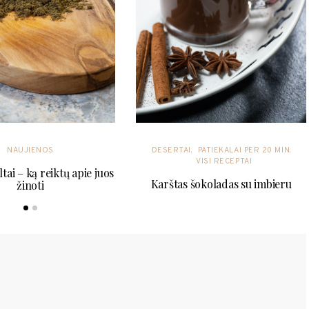
NAUJIENOS
DESERTAI
PATIEKALAI PER 20 MIN
VISI RECEPTAI
ltai – ką reiktų apie juos
Karštas šokoladas su imbieru
žinoti