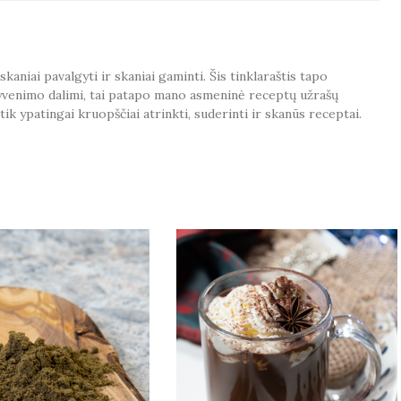
aniai pavalgyti ir skaniai gaminti. Šis tinklaraštis tapo
venimo dalimi, tai patapo mano asmeninė receptų užrašų
tik ypatingai kruopščiai atrinkti, suderinti ir skanūs receptai.
 MAY ALSO LIKE