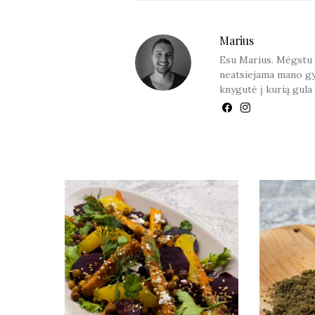
Marius
Esu Marius. Mėgstu sk
neatsiejama mano gy
knygutė į kurią gula 
YOU