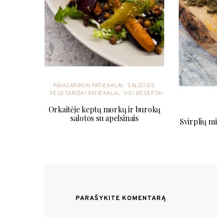
PAVASARINIAI PATIEKALAI
SALOTOS
VEGETARIŠKI PATIEKALAI
VISI RECEPTAI
Orkaitėje keptų morkų ir burokų
salotos su apelsinais
Svirplių mi
PARAŠYKITE KOMENTARĄ