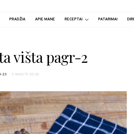
PRADŽIA
APIE MANE
RECEPTAI
PATARIMAI
DIR
ta višta pagr-2
3-23
0 MINUTE READ