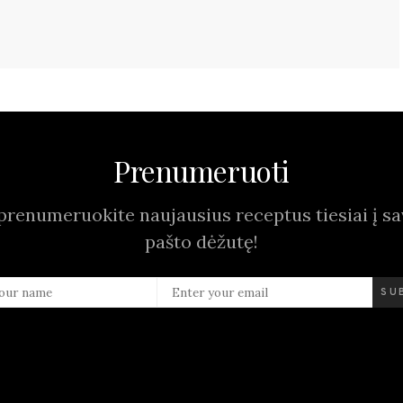
Prenumeruoti
prenumeruokite naujausius receptus tiesiai į sav
pašto dėžutę!
SU