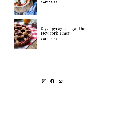
2017-05-23
Slyvų pyragas pagal The
New York Times
2017-08-29
SOCIAL LINKS
MANO NAUJAUSIAS VIDEO RECEPTAS –
NAMINIAI LEDAI TIK IŠ 4 INGREDIENTŲ!!!