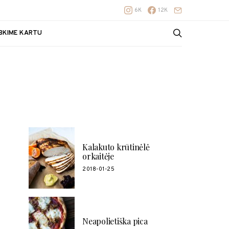
6K
12K
BKIME KARTU
POPULIARŪS RECEPTAI
Kalakuto krūtinėlė
orkaitėje
2018-01-25
Neapolietiška pica