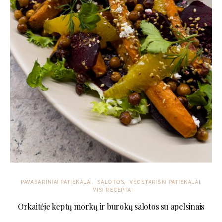
PAVASARINIAI PATIEKALAI
SALOTOS
VEGETARIŠKI PATIEKALAI
VISI RECEPTAI
Orkaitėje keptų morkų ir burokų salotos su apelsinais