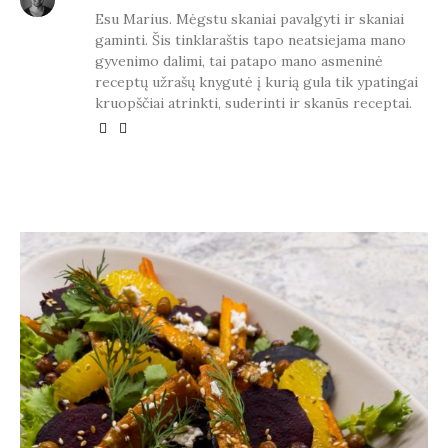
Esu Marius. Mėgstu skaniai pavalgyti ir skaniai
gaminti. Šis tinklaraštis tapo neatsiejama mano
gyvenimo dalimi, tai patapo mano asmeninė
receptų užrašų knygutė į kurią gula tik ypatingai
kruopščiai atrinkti, suderinti ir skanūs receptai.
YOU MAY ALSO LIKE