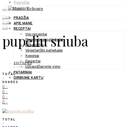
Pusryčiai
Į spintelę
6K
PRADŽIA
12K
APIE MANE
0
RECEPTAI
pupeliu sriuba
Visi receptai
Pagrindiniai patiekalai
Užkandžiai
Vegetariški patiekalai
Kepiniai
Desertai
2017-02-03
Užkandžiai prie vyno
0 MINUTE READ
PATARIMAI
TOTAL
DIRBKIME KARTU
0
SHARES
0
0
0
0
TOTAL
0