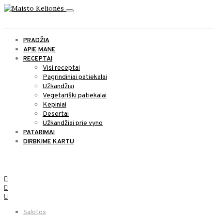
PRADŽIA
APIE MANE
RECEPTAI
Visi receptai
Pagrindiniai patiekalai
Užkandžiai
Vegetariški patiekalai
Kepiniai
Desertai
Užkandžiai prie vyno
PATARIMAI
DIRBKIME KARTU
SOCIAL LINKS
Salotos