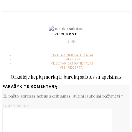
VIEW POST
2 MIN
PAVASARINIAI PATIEKALAI
SALOTOS
VEGETARIŠKI PATIEKALAI
VISI RECEPTAI
Orkaitėje keptų morkų ir burokų salotos su apelsinais
PARAŠYKITE KOMENTARĄ
El. pašto adresas nebus skelbiamas.
Būtini laukeliai pažymėti
*
KOMENTARAS
*