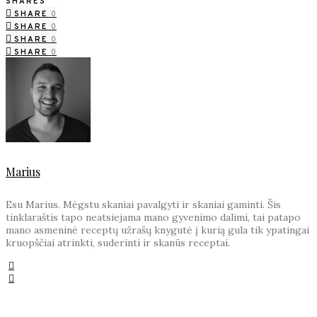
SHARES
SHARE
0
SHARE
0
SHARE
0
SHARE
0
Marius
Esu Marius. Mėgstu skaniai pavalgyti ir skaniai gaminti. Šis
tinklaraštis tapo neatsiejama mano gyvenimo dalimi, tai patapo
mano asmeninė receptų užrašų knygutė į kurią gula tik ypatingai
kruopščiai atrinkti, suderinti ir skanūs receptai.
YOU MAY ALSO LIKE