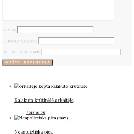
VARDAS
EL. PAŠTO ADRESAS
INTERNETO PUSLAPIS
POPULIARŪS RECEPTAI
Kalakuto krūtinėlė orkaitėje
2018-01-25
Neapolietiška pica