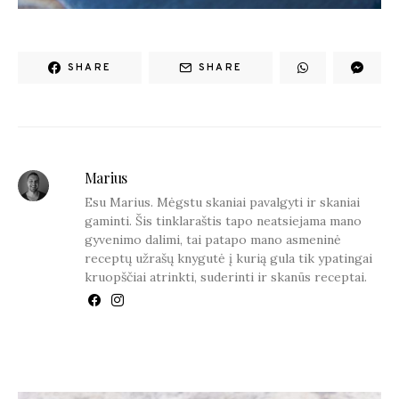
SHARE
SHARE
Marius
Esu Marius. Mėgstu skaniai pavalgyti ir skaniai
gaminti. Šis tinklaraštis tapo neatsiejama mano
gyvenimo dalimi, tai patapo mano asmeninė
receptų užrašų knygutė į kurią gula tik ypatingai
kruopščiai atrinkti, suderinti ir skanūs receptai.
YOU MAY ALSO LIKE