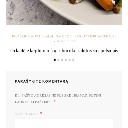
PAVASARINIAI PATIEKALAI
SALOTOS
VEGETARIŠKI PATIEKALAI
VISI RECEPTAI
Orkaitėje keptų morkų ir burokų salotos su apelsinais
PARAŠYKITE KOMENTARĄ
EL. PAŠTO ADRESAS NEBUS SKELBIAMAS.
BŪTINI
*
LAUKELIAI PAŽYMĖTI
KOMENTARAS