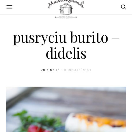
pusryciu burito –
didelis
2018-05-17
0 MINUTE READ