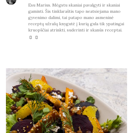
Esu Marius. Mėgstu skaniai pavalgyti ir skaniai
gaminti. Šis tinklaraštis tapo neatsiejama mano
gyvenimo dalimi, tai patapo mano asmeninė
receptų užrašų knygutė į kurią gula tik ypatingai
kruopščiai atrinkti, suderinti ir skanūs receptai.
YOU MAY ALSO LIKE