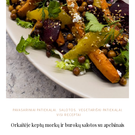
PAVASARINIAI PATIEKALAI
SALOTOS
VEGETARIŠKI PATIEKALAI
VISI RECEPTAI
Orkaitėje keptų morkų ir burokų salotos su apelsinais