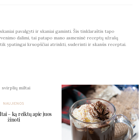
aniai pavalgyti ir skaniai gaminti. Šis tinklaraštis tapo
venimo dalimi, tai patapo mano asmeninė receptų užrašų
tik ypatingai kruopščiai atrinkti, suderinti ir skanūs receptai.
 MAY ALSO LIKE
NAUJIENOS
ltai – ką reiktų apie juos
žinoti