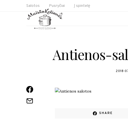
Salotos
Pusryčiai
Į spintelę
Antienos-sa
2018-0
SHARE