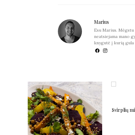
Marius
Esu Marius. Mėgstu sk
neatsiejama mano gy
knygutė į kurią gula 
YOU
Svirplių mi