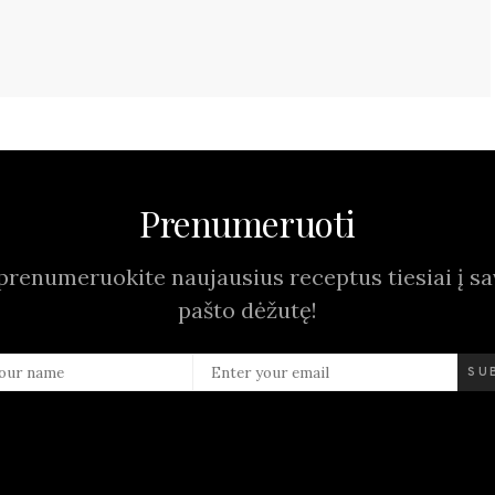
Prenumeruoti
prenumeruokite naujausius receptus tiesiai į sav
pašto dėžutę!
SU