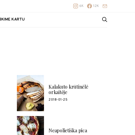
6K
12K
BKIME KARTU
POPULIARŪS RECEPTAI
Kalakuto krūtinėlė
orkaitėje
2018-01-25
Neapolietiška pica