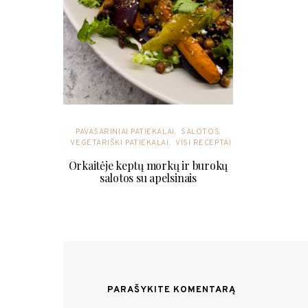
PAVASARINIAI PATIEKALAI
SALOTOS
VEGETARIŠKI PATIEKALAI
VISI RECEPTAI
Orkaitėje keptų morkų ir burokų
salotos su apelsinais
PARAŠYKITE KOMENTARĄ