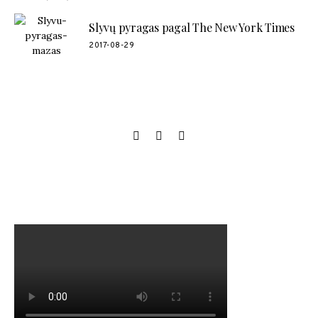
Slyvų pyragas pagal The New York Times
2017-08-29
SOCIAL LINKS
MANO NAUJAUSIAS VIDEO RECEPTAS – NAMINIAI LEDAI
TIK IŠ 4 INGREDIENTŲ!!!