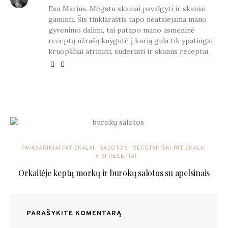
Esu Marius. Mėgstu skaniai pavalgyti ir skaniai
gaminti. Šis tinklaraštis tapo neatsiejama mano
gyvenimo dalimi, tai patapo mano asmeninė
receptų užrašų knygutė į kurią gula tik ypatingai
kruopščiai atrinkti, suderinti ir skanūs receptai.
YOU MAY ALSO LIKE
PAVASARINIAI PATIEKALAI
SALOTOS
VEGETARIŠKI PATIEKALAI
VISI RECEPTAI
Orkaitėje keptų morkų ir burokų salotos su apelsinais
PARAŠYKITE KOMENTARĄ