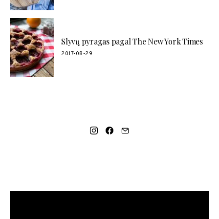
Slyvų pyragas pagal The New York Times
2017-08-29
SOCIAL LINKS
MANO NAUJAUSIAS VIDEO RECEPTAS – NAMINIAI LEDAI
TIK IŠ 4 INGREDIENTŲ!!!
Video
grotuvas