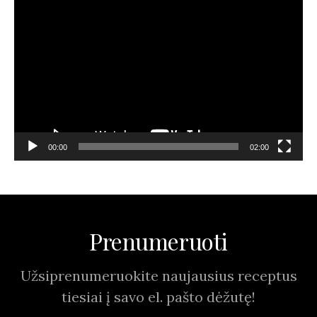
Video
grotuvas
00:00
02:00
Prenumeruoti
Užsiprenumeruokite naujausius receptus
tiesiai į savo el. pašto dėžutę!