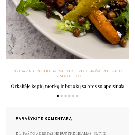
PAVASARINIAI PATIEKALAI
SALOTOS
VEGETARIŠKI PATIEKALAI
VISI RECEPTAI
Orkaitėje keptų morkų ir burokų salotos su apelsinais
PARAŠYKITE KOMENTARĄ
EL. PAŠTO ADRESAS NEBUS SKELBIAMAS.
BŪTINI