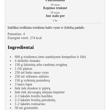
Pasiruošimas
10
mins
Kepimo trukmė
50
mins
Ant stalo per
1
hr
Itališkai troškinta triušiena balto vyno ir žolelių padaže.
Pamaitins
:
4
Energinė vertė
:
274
kcal
Ingredientai
600
g
triušienos
(mes naudojome kumpelius ir filė)
4
skiltelės
česnako
150
g
šalotinių arba raudonų svogūnų
1
čili pipiras
250
ml
balto sauso vyno
250
ml
vištienos sultinio
150
g
vyšninių pomidorų
3
lauro lapai
šiek tiek
druskos ir pipirų
šiek tiek
alyvuogių aliejaus kepimui
2-3
šakelės
šviežio baziliko
2-3
šakelės
šviežių petražolių
1-2
šakelės
rozmarino
50
ml
grietinėlės