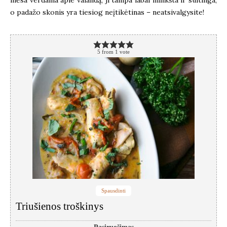
o padažo skonis yra tiesiog neįtikėtinas – neatsivalgysite!
5
from
1
vote
Spausdinti
Triušienos troškinys