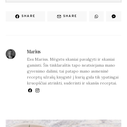
SHARE
SHARE
Marius
Esu Marius. Mėgstu skaniai pavalgyti ir skaniai
gaminti. Šis tinklaraštis tapo neatsiejama mano
gyvenimo dalimi, tai patapo mano asmeninė
receptų užrašų knygutė į kurią gula tik ypatingai
kruopščiai atrinkti, suderinti ir skanūs receptai.
YOU MAY ALSO LIKE