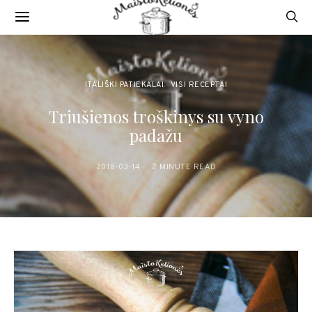
ITALIŠKI PATIEKALAI
VISI RECEPTAI
Triušienos troškinys su vyno
padažu
2018-03-14
2 MINUTE READ