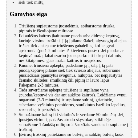
šiek tiek
miltų
Gamybos eiga
Triušieną supjaustome juostelėmis, apibarstome druska,
pipirais ir išvoliojame miltuose.
Iki aukštos kaitros įkaitiname puodą arba didesnę keptuvę,
kurioje virsime troškinį. Į ją įpilame šlakelį alyvuogių aliejaus
ir šiek tiek apkepame triušienos gabalėlius, kol lengvai
apskrunda (po 1-2 minutes iš kievienos pusės). Jei puodas ar
keptuvė maža, labai svarbu jos neperkrauti ir kepti dalimis,
nes kitaip mėsa gaus mažai kaitros ir neapskrus.
Kuomet triušiena apkepta, padedame ją į šalį. Į tą pati
puodą/keptuvę pilame šiek tiek šviežio aliejaus, suberiame
pusžiedžiais pjaustytus svogūnus, nuluptas, bet nepjaustytas
česnako skilteles, smulkintą čili pipirą ir lauro lapus.
Pakepame 2-3 minutes.
Tada suverčiame apkeptą triušieną ir supilame vyną
(puodas/keptuvė vis dar ant aukštos kaitros). Leidžiame vynui
nugaruoti (2-3 minutės) ir supilame sultinį, grietinėlę,
suberiame vyšninius pomidorus, smulkintus baziliko lapelius,
rozmariną ir petražoles.
Sumažiname kaitrą iki vidutinės ir verdame 50 minučių. Jei,
įpusėjus virimui, padažas atrodo skystokas, stiklinėje
sumaišome 1 šaukštą miltų su 2 šaukštais vandens ir supilame į
troškinį.
Įšvirusį troškinį patiekiame su bulvių ar saldžių bulvių koše.