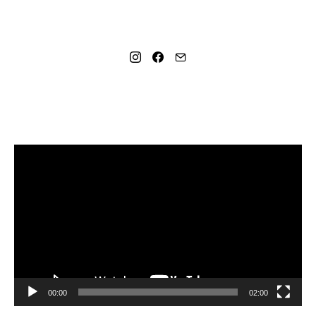
SOCIAL LINKS
MANO NAUJAUSIAS VIDEO RECEPTAS – NAMINIAI LEDAI
TIK IŠ 4 INGREDIENTŲ!!!
Video
grotuvas
00:00
02:00