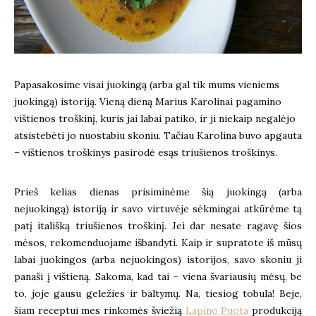
Papasakosime visai juokingą (arba gal tik mums vieniems
juokingą) istoriją. Vieną dieną Marius Karolinai pagamino
vištienos troškinį, kuris jai labai patiko, ir ji niekaip negalėjo
atsistebėti jo nuostabiu skoniu. Tačiau Karolina buvo apgauta
– vištienos troškinys pasirodė esąs triušienos troškinys.
Prieš kelias dienas prisiminėme šią juokingą (arba
nejuokingą) istoriją ir savo virtuvėje sėkmingai atkūrėme tą
patį itališką triušienos troškinį. Jei dar nesate ragavę šios
mėsos, rekomenduojame išbandyti. Kaip ir supratote iš mūsų
labai juokingos (arba nejuokingos) istorijos, savo skoniu ji
panaši į vištieną. Sakoma, kad tai – viena švariausių mėsų, be
to, joje gausu geležies ir baltymų. Na, tiesiog tobula! Beje,
šiam receptui mes rinkomės šviežią
Lapino Puota
produkciją