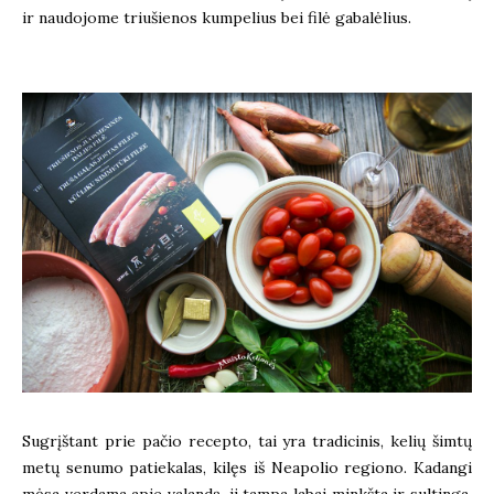
ir naudojome triušienos kumpelius bei filė gabalėlius.
Sugrįštant prie pačio recepto, tai yra tradicinis, kelių šimtų
metų senumo patiekalas, kilęs iš Neapolio regiono. Kadangi
mėsa verdama apie valandą, ji tampa labai minkšta ir sultinga,