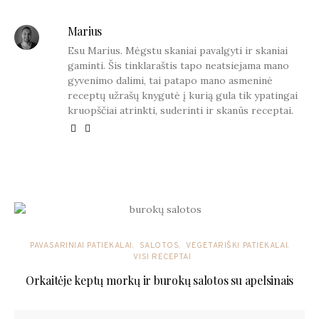
Marius
Esu Marius. Mėgstu skaniai pavalgyti ir skaniai
gaminti. Šis tinklaraštis tapo neatsiejama mano
gyvenimo dalimi, tai patapo mano asmeninė
receptų užrašų knygutė į kurią gula tik ypatingai
kruopščiai atrinkti, suderinti ir skanūs receptai.
YOU MAY ALSO LIKE
PAVASARINIAI PATIEKALAI
SALOTOS
VEGETARIŠKI PATIEKALAI
VISI RECEPTAI
Orkaitėje keptų morkų ir burokų salotos su apelsinais