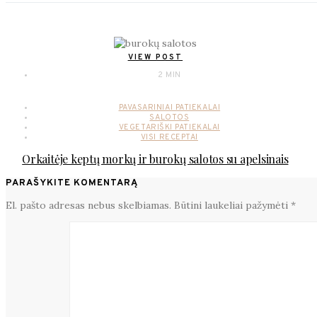
VIEW POST
2 MIN
PAVASARINIAI PATIEKALAI
SALOTOS
VEGETARIŠKI PATIEKALAI
VISI RECEPTAI
Orkaitėje keptų morkų ir burokų salotos su apelsinais
PARAŠYKITE KOMENTARĄ
El. pašto adresas nebus skelbiamas.
Būtini laukeliai pažymėti
*