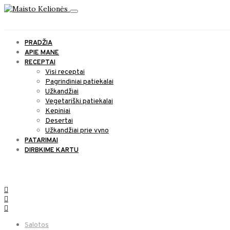
PRADŽIA
APIE MANE
RECEPTAI
Visi receptai
Pagrindiniai patiekalai
Užkandžiai
Vegetariški patiekalai
Kepiniai
Desertai
Užkandžiai prie vyno
PATARIMAI
DIRBKIME KARTU
SOCIAL LINKS
Salotos