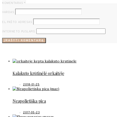
KOMENTARAS
*
VARDAS
EL. PAŠTO ADRESAS
INTERNETO PUSLAPIS
POPULIARŪS RECEPTAI
Kalakuto krūtinėlė orkaitėje
2018-01-25
Neapolietiška pica
2017-05-23