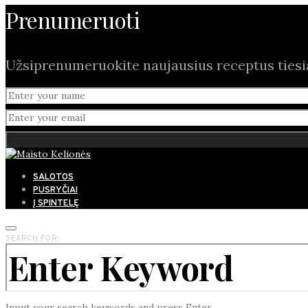
Prenumeruoti
Užsiprenumeruokite naujausius receptus tiesiai
SALOTOS
PUSRYČIAI
Į SPINTELĘ
SEARCH FOR:
Input your search keywords and press Enter.