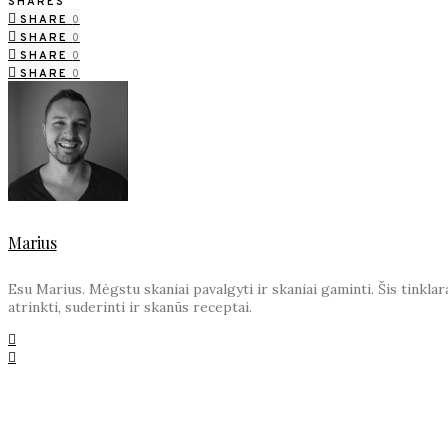
SHARES
SHARE
0
SHARE
0
SHARE
0
SHARE
0
Marius
Esu Marius. Mėgstu skaniai pavalgyti ir skaniai gaminti. Šis tinkl
atrinkti, suderinti ir skanūs receptai.
YOU MAY ALSO LIKE