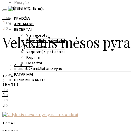
Pusryčiai
Į spintelę
6K
PRADŽIA
12K
APIE MANE
0
RECEPTAI
Velykinis mėsos pyra
Visi receptai
Pagrindiniai patiekalai
Užkandžiai
Vegetariški patiekalai
Kepiniai
Desertai
2018-03-18
Užkandžiai prie vyno
0 MINUTE READ
PATARIMAI
TOTAL
DIRBKIME KARTU
0
SHARES
0
0
0
0
TOTAL
0