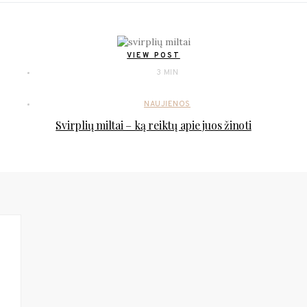
VIEW POST
3 MIN
NAUJIENOS
Svirplių miltai – ką reiktų apie juos žinoti