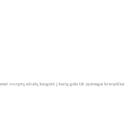
ninė receptų užrašų knygutė į kurią gula tik ypatingai kruopščiai