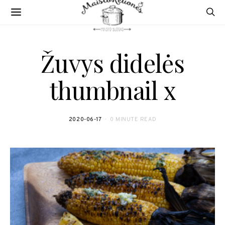
Žuvys didelės
thumbnail x
2020-06-17
0 MINUTE READ