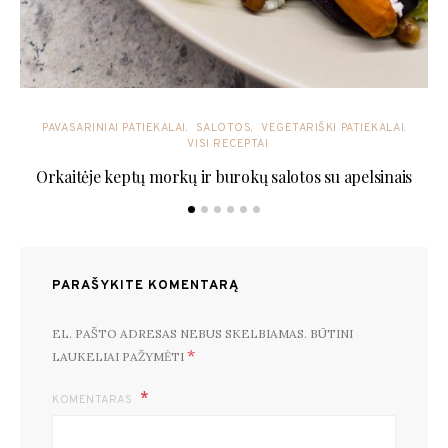
PAVASARINIAI PATIEKALAI
SALOTOS
VEGETARIŠKI PATIEKALAI
VISI RECEPTAI
Orkaitėje keptų morkų ir burokų salotos su apelsinais
PARAŠYKITE KOMENTARĄ
EL. PAŠTO ADRESAS NEBUS SKELBIAMAS.
BŪTINI
*
LAUKELIAI PAŽYMĖTI
KOMENTARAS