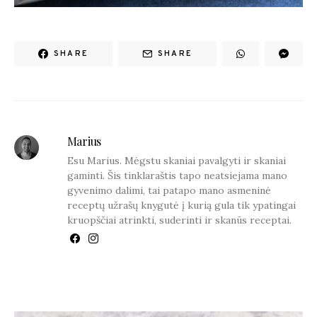
SHARE
SHARE
Marius
Esu Marius. Mėgstu skaniai pavalgyti ir skaniai
gaminti. Šis tinklaraštis tapo neatsiejama mano
gyvenimo dalimi, tai patapo mano asmeninė
receptų užrašų knygutė į kurią gula tik ypatingai
kruopščiai atrinkti, suderinti ir skanūs receptai.
YOU MAY ALSO LIKE