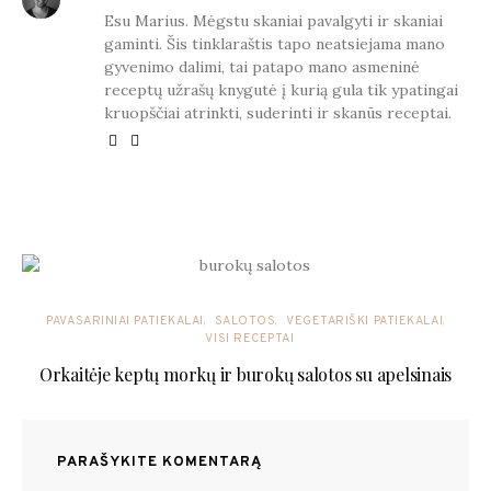
Esu Marius. Mėgstu skaniai pavalgyti ir skaniai
gaminti. Šis tinklaraštis tapo neatsiejama mano
gyvenimo dalimi, tai patapo mano asmeninė
receptų užrašų knygutė į kurią gula tik ypatingai
kruopščiai atrinkti, suderinti ir skanūs receptai.
YOU MAY ALSO LIKE
PAVASARINIAI PATIEKALAI
SALOTOS
VEGETARIŠKI PATIEKALAI
VISI RECEPTAI
Orkaitėje keptų morkų ir burokų salotos su apelsinais
PARAŠYKITE KOMENTARĄ