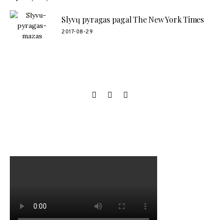
Slyvų pyragas pagal The New York Times
2017-08-29
SOCIAL LINKS
MANO NAUJAUSIAS VIDEO RECEPTAS – NAMINIAI LEDAI
TIK IŠ 4 INGREDIENTŲ!!!