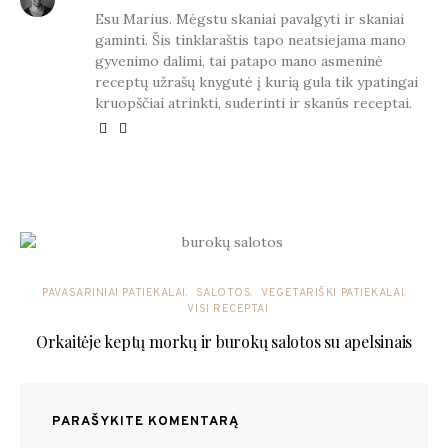
Esu Marius. Mėgstu skaniai pavalgyti ir skaniai
gaminti. Šis tinklaraštis tapo neatsiejama mano
gyvenimo dalimi, tai patapo mano asmeninė
receptų užrašų knygutė į kurią gula tik ypatingai
kruopščiai atrinkti, suderinti ir skanūs receptai.
YOU MAY ALSO LIKE
PAVASARINIAI PATIEKALAI
SALOTOS
VEGETARIŠKI PATIEKALAI
VISI RECEPTAI
Orkaitėje keptų morkų ir burokų salotos su apelsinais
PARAŠYKITE KOMENTARĄ