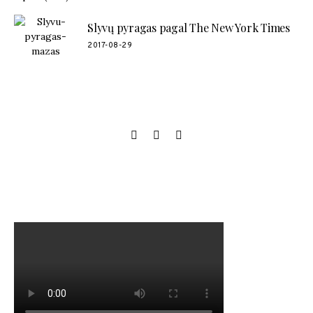
Slyvų pyragas pagal The New York Times
2017-08-29
SOCIAL LINKS
MANO NAUJAUSIAS VIDEO RECEPTAS – NAMINIAI LEDAI
TIK IŠ 4 INGREDIENTŲ!!!