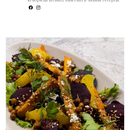
kruopščiai atrinkti, suderinti ir skanūs receptai.
YOU MAY ALSO LIKE