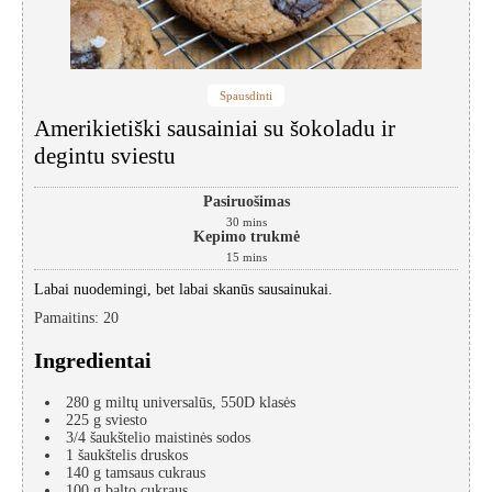
Spausdinti
Amerikietiški sausainiai su šokoladu ir
degintu sviestu
Pasiruošimas
30
mins
Kepimo trukmė
15
mins
Labai nuodemingi, bet labai skanūs sausainukai.
Pamaitins
:
20
Ingredientai
280
g
miltų
universalūs, 550D klasės
225
g
sviesto
3/4
šaukštelio maistinės sodos
1
šaukštelis druskos
140
g
tamsaus cukraus
100
g
balto cukraus