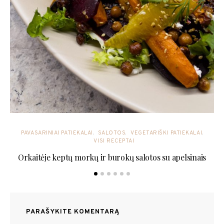
PAVASARINIAI PATIEKALAI
SALOTOS
VEGETARIŠKI PATIEKALAI
VISI RECEPTAI
Orkaitėje keptų morkų ir burokų salotos su apelsinais
PARAŠYKITE KOMENTARĄ