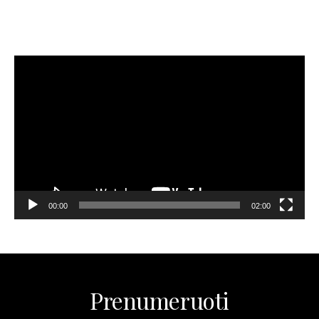
MANO NAUJAUSIAS VIDEO RECEPTAS – NAMINIAI LEDAI
TIK IŠ 4 INGREDIENTŲ!!!
Video
grotuvas
00:00
02:00
Prenumeruoti