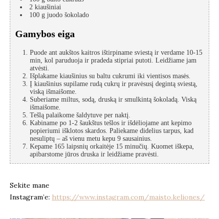
2
kiaušiniai
100
g
juodo šokolado
Gamybos eiga
Puode ant aukštos kaitros ištirpiname sviestą ir verdame 10-15
min, kol paruduoja ir pradeda stipriai putoti. Leidžiame jam
atvėsti.
Išplakame kiaušinius su baltu cukrumi iki vientisos masės.
Į kiaušinius supilame rudą cukrų ir pravėsusį degintą sviestą,
viską išmaišome.
Suberiame miltus, sodą, druską ir smulkintą šokoladą. Viską
išmaišome.
Tešlą palaikome šaldytuve per naktį.
Kabiname po 1-2 šaukštus tešlos ir išdėliojame ant kepimo
popieriumi išklotos skardos. Paliekame didelius tarpus, kad
nesuliptų – aš vienu metu kepu 9 sausainius.
Kepame 165 laipsnių orkaitėje 15 minučių. Kuomet iškepa,
apibarstome jūros druska ir leidžiame pravėsti.
Sekite mane
Instagram’e:
https://www.instagram.com/maisto.keliones/