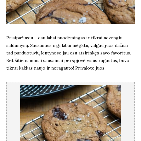
Prisipažinsiu – esu labai nuodėmingas ir tikrai nevengiu
saldumynų. Sausainius irgi labai mėgstu, valgau juos dažnai
tad parduotuvių lentynose jau esu atsirinkęs savo favoritus.
Bet šitie naminiai sausainiai perspjovė visus ragautus, buvo
tikrai kažkas naujo ir neragauto! Privalote juos