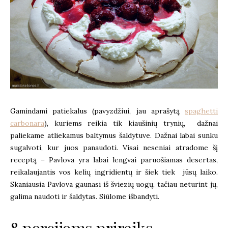
Gamindami patiekalus (pavyzdžiui, jau aprašytą
spaghetti
carbonara
), kuriems reikia tik kiaušinių trynių, dažnai
paliekame atliekamus baltymus šaldytuve. Dažnai labai sunku
sugalvoti, kur juos panaudoti. Visai neseniai atradome šį
receptą – Pavlova yra labai lengvai paruošiamas desertas,
reikalaujantis vos kelių ingridientų ir šiek tiek jūsų laiko.
Skaniausia Pavlova gaunasi iš šviezių uogų, tačiau neturint jų,
galima naudoti ir šaldytas. Siūlome išbandyti.
8 porcijoms prireiks