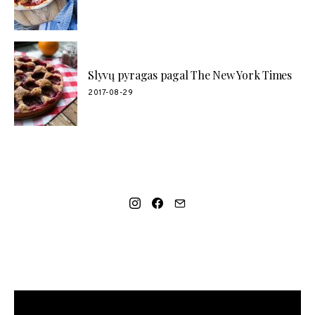
Slyvų pyragas pagal The New York Times
2017-08-29
SOCIAL LINKS
MANO NAUJAUSIAS VIDEO RECEPTAS – NAMINIAI LEDAI
TIK IŠ 4 INGREDIENTŲ!!!
Video
grotuvas