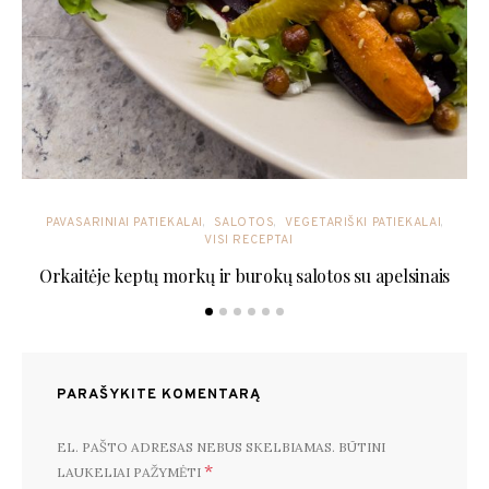
PAVASARINIAI PATIEKALAI
SALOTOS
VEGETARIŠKI PATIEKALAI
VISI RECEPTAI
Orkaitėje keptų morkų ir burokų salotos su apelsinais
PARAŠYKITE KOMENTARĄ
EL. PAŠTO ADRESAS NEBUS SKELBIAMAS.
BŪTINI
*
LAUKELIAI PAŽYMĖTI