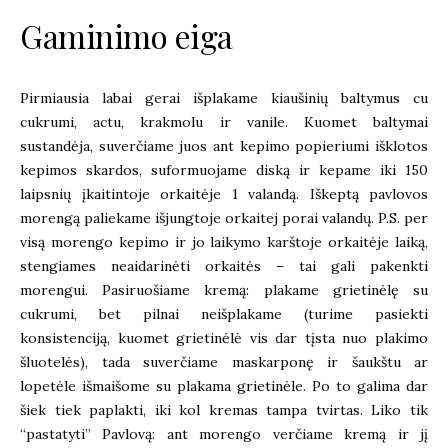
Gaminimo eiga
Pirmiausia labai gerai išplakame kiaušinių baltymus cu
cukrumi, actu, krakmolu ir vanile. Kuomet baltymai
sustandėja, suverčiame juos ant kepimo popieriumi išklotos
kepimos skardos, suformuojame diską ir kepame iki 150
laipsnių įkaitintoje orkaitėje 1 valandą. Iškeptą pavlovos
morengą paliekame išjungtoje orkaitej porai valandų. P.S. per
visą morengo kepimo ir jo laikymo karštoje orkaitėje laiką,
stengiames neaidarinėti orkaitės – tai gali pakenkti
morengui. Pasiruošiame kremą: plakame grietinėlę su
cukrumi, bet pilnai neišplakame (turime pasiekti
konsistenciją, kuomet grietinėlė vis dar tįsta nuo plakimo
šluotelės), tada suverčiame maskarponę ir šaukštu ar
lopetėle išmaišome su plakama grietinėle. Po to galima dar
šiek tiek paplakti, iki kol kremas tampa tvirtas. Liko tik
“pastatyti” Pavlovą: ant morengo verčiame kremą ir jį